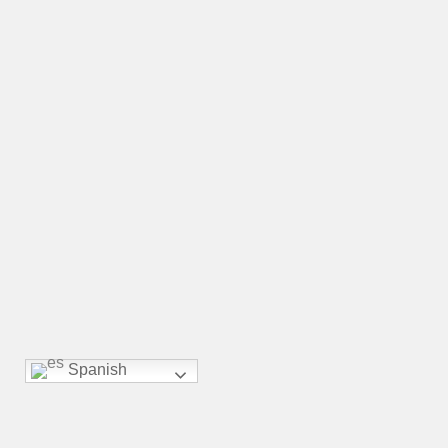
NDO
TANOS
TIENDA
Traduction
Spanish
Verapaseando por la