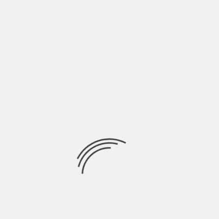
 |
CARTAS DE UN CAFETALERO; PARTE VI. 2 |
OSKAR WEBER/ADRIAN RÖSCH
BY
JUAN MONCADA
6 MESES AGO
n
El proceso antiguo del café es aproximadamente el
siguiente: cuando las cerezas rojas llegan del
NOTAS