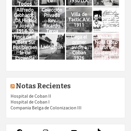
Lem
1930 LOC
Todos
Somos
Allfredo
Colección
Villa de
Cobaneros
Gebhardt ,
Privada
helmut
Tactic A.V.
¿Dr. Hickls?
Rev.
sapper 1
1911
y José ¿?
Ricardo
1914-30
Terga
aprox ¿
Finca de la
Llega el
Ventura
Reconocen
Costa Sur
primer
Nuila Libro
Livingston
a los dos
Posiblemen
avión a
Azul de
personajes
te de
Coban
Guatemala
?
Escuintla
1926
1915
1914
Notas Recientes
Hospital de Coban II
Hospital de Coban I
Compania Belga de Colonizacion III