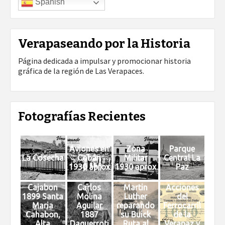
Spanish
Verapaseando por la Historia
Página dedicada a impulsar y promocionar historia
gráfica de la región de Las Verapaces.
Fotografías Recientes
Aviones en
Zona
Parque
La Cosecha
Cobán
Militar
Central La
1930 aprox
1930 aprox
Paz
Cajabon
Carlos
Martin
Acciones
1899 Santa
Molina
Luther
del
Maria
Aguilar
reparando
Ferrocarril
Cahabon,
1887
su Buick
de la
Alta
Daguerroti
Ruta al
Verapaz y