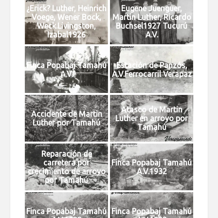
¿Erick? Luther, Heinrich
Eugene Juenguer,
Voege, Wener Bock,
Martin Luther, Ricardo
Weck.Livingston,
Buchsel1927 Tucurú
Izabal1926
A.V.
Finca Popabaj Tamahú
Estación de Panzós,
A.V.
A.V.Ferrocarril Verapaz
Atasco de Martin
Accidente de Martin
Luther en arroyo por
Luther por Tamahú
Tamahú
Reparación de
carretera por
Finca Popabaj Tamahú
crecimiento de arroyo
A.V.1932
por Tamahú
Finca Popabaj Tamahú
Finca Popabaj Tamahú