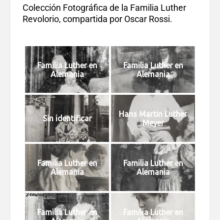
Colección Fotográfica de la Familia Luther
Revolorio, compartida por Oscar Rossi.
Familia Luther en
Familia Luther en
Alemania
Alemania
Hans Martin Luther
Sin identificar
Meyer
Familia Luther en
Familia Luther en
Alemania
Alemania
Familia Luther en
Familia Luther en