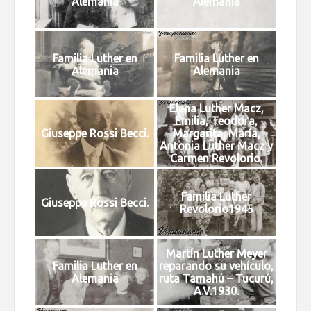
Alemania
Alemania
Familia Luther en
Familia Luther en
Alemania
Alemania
Elena Luther Macz,
Emilia, Teodora,
Giuseppe Rossi Becci.
Margarita, María,
Antonia Luther Macz y
Carmen Revolorio.
Familia Luther
Giuseppe Rossi Becci.
Revolorio1945
Martín Luther Meyer
Familia Luther en
reparando su vehículo,
Alemania
ruta Tamahú – Tucurú,
A.V.1930.