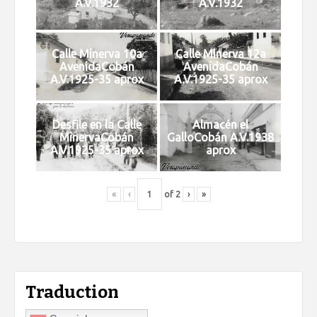
A.V.1932
A.V.1932
Calle Minerva 10a
Calle Minerva 12a
AvenidaCobán
AvenidaCobán
A.V.1925-35 aprox
A.V.1925-35 aprox
Desfile en la Calle
Almacén el
MinervaCobán
GalloCobán A.V.1938
A.V.1925-35 aprox
aprox
«
‹
of
2
›
»
Traduction