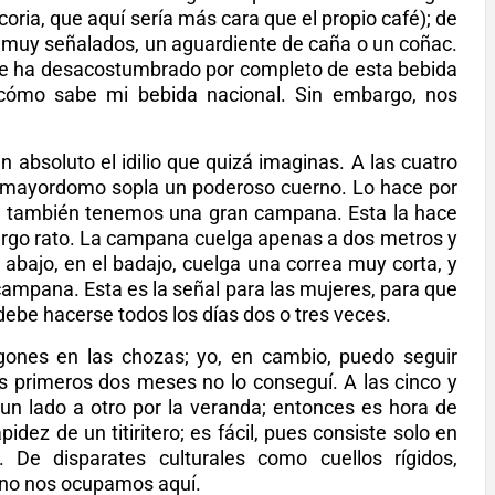
ria, que aquí sería más cara que el propio café); de
 muy señalados, un aguardiente de caña o un coñac.
si se ha desacostumbrado por completo de esta bebida
cómo sabe mi bebida nacional. Sin embargo, nos
n absoluto el idilio que quizá imaginas. A las cuatro
l mayordomo sopla un poderoso cuerno. Lo hace por
ra también tenemos una gran campana. Esta la hace
argo rato. La campana cuelga apenas a dos metros y
 abajo, en el badajo, cuelga una correa muy corta, y
campana. Esta es la señal para las mujeres, para que
ebe hacerse todos los días dos o tres veces.
gones en las chozas; yo, en cambio, puedo seguir
os primeros dos meses no lo conseguí. A las cinco y
un lado a otro por la veranda; entonces es hora de
idez de un titiritero; es fácil, pues consiste solo en
 De disparates culturales como cuellos rígidos,
 no nos ocupamos aquí.