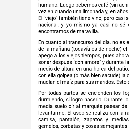
humano. Luego bebemos café (sin achico
vez en cuando una limonada y, en años
El “viejo” también tiene vino, pero ca
nacional, y yo mismo ya casi no sé 
encontramos de maravilla.
En cuanto al transcurso del día, no es e
de la mañana (todavía es de noche) e
apego a los viejos tiempos, pues aho
sonar después “con amore” y durante l
medio de altura en una horca del patio;
con ella golpea (o más bien sacude) la 
muelan el maíz para sus maridos. Esto d
Por todas partes se encienden los fo
durmiendo, si logro hacerlo. Durante l
media suelo oír al marqués pasear de 
levantarme. El aseo se realiza con la rap
camisa, pantalón, zapatos y medias.
gemelos, corbatas y cosas semejantes