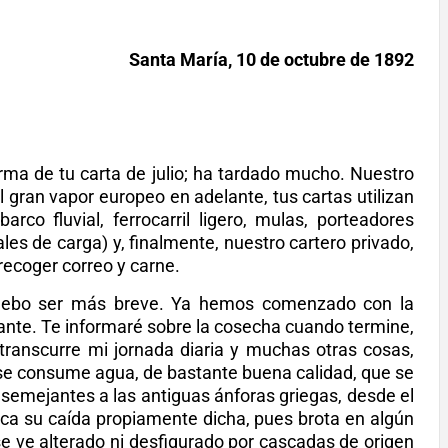
Santa María, 10 de octubre de 1892
forma de tu carta de julio; ha tardado mucho. Nuestro
el gran vapor europeo en adelante, tus cartas utilizan
arco fluvial, ferrocarril ligero, mulas, porteadores
es de carga) y, finalmente, nuestro cartero privado,
recoger correo y carne.
debo ser más breve. Ya hemos comenzado con la
rtante. Te informaré sobre la cosecha cuando termine,
transcurre mi jornada diaria y muchas otras cosas,
se consume agua, de bastante buena calidad, que se
r, semejantes a las antiguas ánforas griegas, desde el
nca su caída propiamente dicha, pues brota en algún
se ve alterado ni desfigurado por cascadas de origen