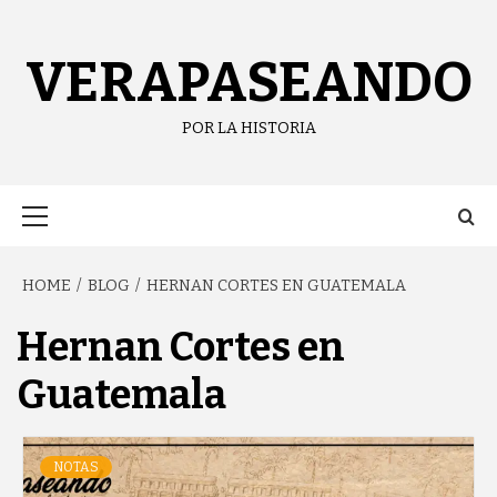
Skip
content
to
content
VERAPASEANDO
POR LA HISTORIA
Primary
Menu
HOME
BLOG
HERNAN CORTES EN GUATEMALA
Hernan Cortes en
Guatemala
NOTAS