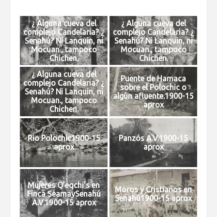
¿ Alguna cueva del
¿ Alguna cueva del
complejo Candelaria? ¿
complejo Candelaria? ¿
Senahú? Ni Lanquin, ni
Senahú? Ni Lanquin, ni
Mocuan., tampoco
Mocuan., tampoco
Chichen.
Chichen.
¿ Alguna cueva del
Puente de Hamaca
complejo Candelaria? ¿
sobre el Polochic o
Senahú? Ni Lanquin, ni
algún afluente.1900-15
Mocuan., tampoco
aprox
Chichen.
Rio Polochic1900-15
Panzós A.V.1900-15
aprox
aprox
Mujeres Q'eqchi's en
Moros y Cristianos en
Finca SeamaySenahú
Senahú1900-15 aprox
A.V.1900-15 aprox