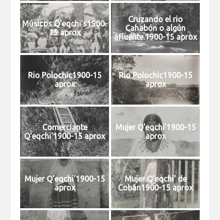
Cruzando el rio
Músicos Q'eqchi's1900-
Cahabón o algún
15 aprox
afluente.1900-15 aprox
Rio Polochic1900-15
Rio Polochic1900-15
aprox
aprox
Comerciante
Mujer Q'eqchi'1900-15
Q'eqchi'1900-15 aprox
aprox
Mujer Q'eqchi'1900-15
Mujer Q'eqchi' de
aprox
Cobán1900-15 aprox