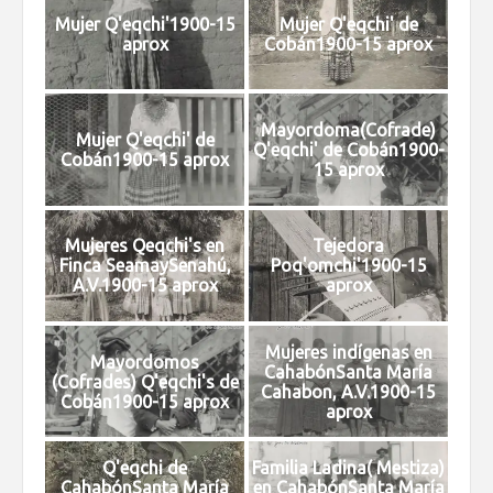
Mujer Q'eqchi'1900-15
Mujer Q'eqchi' de
aprox
Cobán1900-15 aprox
Mayordoma(Cofrade)
Mujer Q'eqchi' de
Q'eqchi' de Cobán1900-
Cobán1900-15 aprox
15 aprox
Mujeres Qeqchi's en
Tejedora
Finca SeamaySenahú,
Poq'omchi'1900-15
A.V.1900-15 aprox
aprox
Mujeres indígenas en
Mayordomos
CahabónSanta María
(Cofrades) Q'eqchi's de
Cahabon, A.V.1900-15
Cobán1900-15 aprox
aprox
Q'eqchi de
Familia Ladina( Mestiza)
CahabónSanta María
en CahabónSanta María