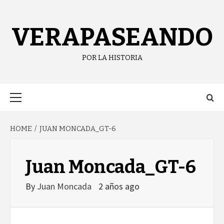
Skip
content
to
content
VERAPASEANDO
POR LA HISTORIA
Primary
Menu
HOME
JUAN MONCADA_GT-6
Juan Moncada_GT-6
By
Juan Moncada
2 años ago