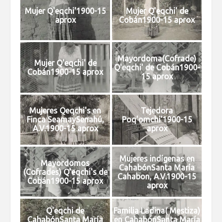
Mujer Q'eqchi'1900-15
Mujer Q'eqchi' de
aprox
Cobán1900-15 aprox
Mayordoma(Cofrade)
Mujer Q'eqchi' de
Q'eqchi' de Cobán1900-
Cobán1900-15 aprox
15 aprox
Mujeres Qeqchi's en
Tejedora
Finca SeamaySenahú,
Poq'omchi'1900-15
A.V.1900-15 aprox
aprox
Mujeres indígenas en
Mayordomos
CahabónSanta María
(Cofrades) Q'eqchi's de
Cahabon, A.V.1900-15
Cobán1900-15 aprox
aprox
Q'eqchi de
Familia Ladina( Mestiza)
CahabónSanta María
en CahabónSanta María