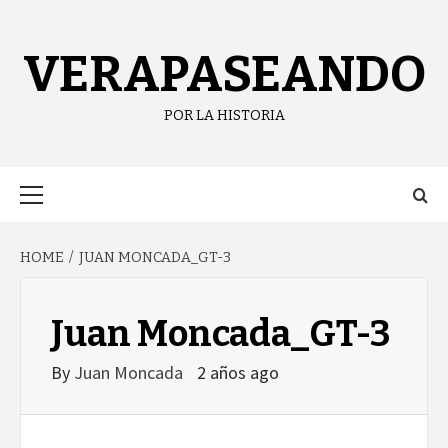
Skip
content
to
content
VERAPASEANDO
POR LA HISTORIA
Primary
Menu
HOME
JUAN MONCADA_GT-3
Juan Moncada_GT-3
By
Juan Moncada
2 años ago