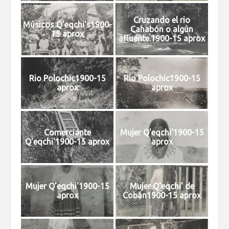
Cruzando el rio
Músicos Q'eqchi's1900-
Cahabón o algún
15 aprox
afluente.1900-15 aprox
Rio Polochic1900-15
Rio Polochic1900-15
aprox
aprox
Comerciante
Mujer Q'eqchi'1900-15
Q'eqchi'1900-15 aprox
aprox
Mujer Q'eqchi'1900-15
Mujer Q'eqchi' de
aprox
Cobán1900-15 aprox