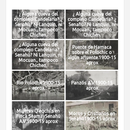
¿ Alguna cueva del
¿ Alguna cueva del
complejo Candelaria? ¿
complejo Candelaria? ¿
Senahú? Ni Lanquin, ni
Senahú? Ni Lanquin, ni
Mocuan., tampoco
Mocuan., tampoco
Chichen.
Chichen.
¿ Alguna cueva del
Puente de Hamaca
complejo Candelaria? ¿
sobre el Polochic o
Senahú? Ni Lanquin, ni
algún afluente.1900-15
Mocuan., tampoco
aprox
Chichen.
Rio Polochic1900-15
Panzós A.V.1900-15
aprox
aprox
Mujeres Q'eqchi's en
Moros y Cristianos en
Finca SeamaySenahú
Senahú1900-15 aprox
A.V.1900-15 aprox