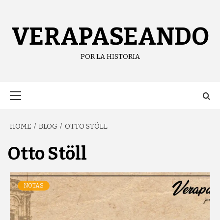
Skip
content
to
content
VERAPASEANDO
POR LA HISTORIA
Primary
Menu
HOME
BLOG
OTTO STÖLL
Otto Stöll
NOTAS