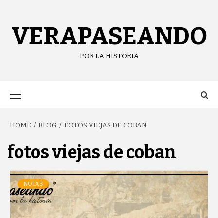
Skip
content
to
content
VERAPASEANDO
POR LA HISTORIA
Primary
Menu
HOME
BLOG
FOTOS VIEJAS DE COBAN
fotos viejas de coban
NOTAS