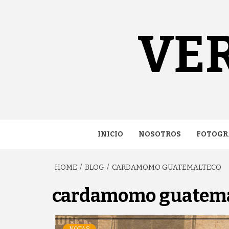
Skip
content
to
content
VE
INICIO
NOSOTROS
FOTOGR
HOME
BLOG
CARDAMOMO GUATEMALTECO
cardamomo guatema