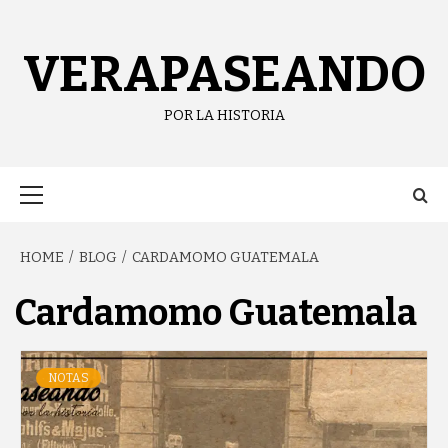
Skip
content
to
content
VERAPASEANDO
POR LA HISTORIA
Primary
Menu
HOME
BLOG
CARDAMOMO GUATEMALA
Cardamomo Guatemala
NOTAS