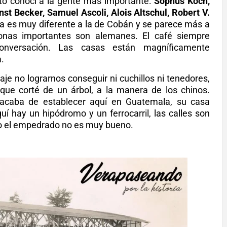
to conocí a la gente más importante:
Sophus Koch,
t Becker, Samuel Ascoli, Alois Altschul, Robert V.
a es muy diferente a la de Cobán y se parece más a
onas importantes son alemanes. El café siempre
conversación. Las casas están magníficamente
a.
iaje no lograrnos conseguir ni cuchillos ni tenedores,
 que corté de un árbol, a la manera de los chinos.
acaba de establecer aquí en Guatemala, su casa
 hay un hipódromo y un ferrocarril, las calles son
o el empedrado no es muy bueno.