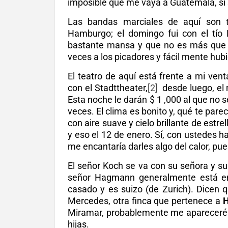
imposible que me vaya a Guatemala, si 
Las bandas marciales de aquí son t
Hamburgo; el domingo fui con el tío R
bastante mansa y que no es más que un
veces a los picadores y fácil mente hubi
El teatro de aquí está frente a mi ven
con el Stadttheater,
[2]
desde luego, el m
Esta noche le darán $ 1 ,000 al que no s
veces. El clima es bonito y, qué te pare
con aire suave y cielo brillante de estre
y eso el 12 de enero. Sí, con ustedes 
me encantaría darles algo del calor, pue
El señor Koch se va con su señora y su
señor Hagmann generalmente está en
casado y es suizo (de Zurich). Dicen 
Mercedes, otra finca que pertenece a
H
Miramar, probablemente me apareceré por
hijas.