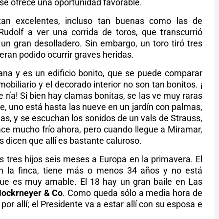
se ofrece una oportunidad favorable.
an excelentes, incluso tan buenas como las de
udolf a ver una corrida de toros, que transcurrió
 gran desolladero. Sin embargo, un toro tiró tres
eran podido ocurrir graves heridas.
tana y es un edificio bonito, que se puede comparar
obiliario y el decorado interior no son tan bonitos. ¡
e ría! Si bien hay clamas bonitas, se las ve muy raras
ce, uno está hasta las nueve en un jardín con palmas,
llas, y se escuchan los sonidos de un vals de Strauss,
hace mucho frío ahora, pero cuando llegue a Miramar,
s dicen que allí es bastante caluroso.
s tres hijos seis meses a Europa en la primavera. El
 la finca, tiene más o menos 34 años y no está
que es muy amable. El 18 hay un gran baile en Las
ockrneyer & Co
. Como queda sólo a media hora de
 allí; el Presidente va a estar allí con su esposa e