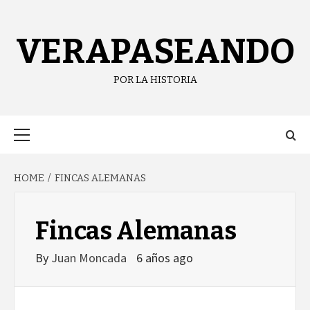
Skip
content
to
content
VERAPASEANDO
POR LA HISTORIA
Primary
Menu
HOME
FINCAS ALEMANAS
Fincas Alemanas
By
Juan Moncada
6 años ago