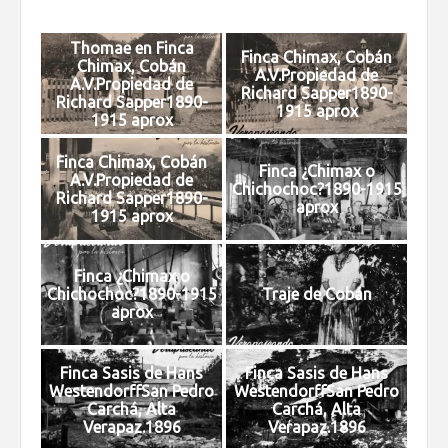
Thomae en Finca
Finca Chimax, Cobán
Chimax, Cobán
A.V.Propiedad de
A.V.Propiedad de
Richard Sapper1890-
Richard Sapper1890-
1915 aprox
1915 aprox
Finca Chimax, Cobán
Finca ¿Chimax o
A.V.Propiedad de
Chichochoc?1890-1915
Richard Sapper1890-
aprox
1915 aprox
Finca ¿Chimax o
Chichochoc?1890-1915
Traje de Cobán
aprox
Finca Sasis de Hans
Finca Sasis de Hans
WestendorffSan Pedro
WestendorffSan Pedro
Carchá, Alta
Carchá, Alta
Verapaz.1896
Verapaz.1896