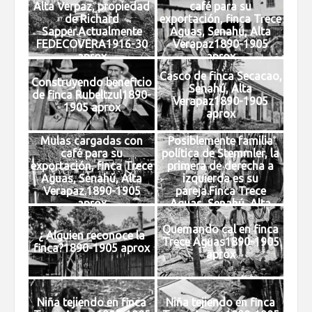
Alta Verpaz, propiedad
café para su
de Richard
exportación, finca Trece
Sapper.Actualmente
Aguas, Senahú, Alta
FEDECOVERA1916-30
Verapaz1890-1905
aprox
aprox
Casco de finca Secacao,
Construyendo beneficio
Senahú, Alta
de finca Rubeltzul1890-
Verapaz1890-1905
1905 aprox
aprox
Mulas cargadas con
Posiblemente familia
café para su
política de Stemmler, la
exportación, finca Trece
primera de derecha a
Aguas, Senahú, Alta
izquierda es su
Verapaz.1890-1905
pareja.Finca Trece
aprox
Aguas, Senahú, Alta
Verapaz1890-1905
aprox
Quemando cal en finca
¿ Alguien reconoce la
Trece Aguas1890-1905
finca?1890-1905 aprox
aprox
Niña tejiendo en finca
Niña tejiendo en finca