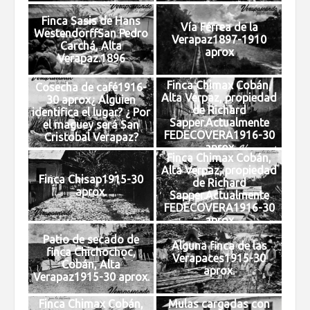
Finca Sasis de Hans
Vía Férrea de la
WestendorffSan Pedro
Verapaz1897-1910
Carchá, Alta
aprox
Verapaz.1896
Finca Chimax Cobán,
Cosecha de café1916-
Alta Verpaz, propiedad
30 aprox¿ Alguien
de Richard
identifica el lugar? ¿ Por
Sapper.Actualmente
el maguey será San
FEDECOVERA1916-30
Cristobal Verapaz?
aprox
Finca Chimax Cobán,
Alta Verpaz, propiedad
Finca Chisap1915-30
de Richard
aprox.
Sapper.Actualmente
FEDECOVERA1916-30
aprox
Patio de secado de
Alguna finca de las
finca Chichochoc,
Verapaces1915-30
Cobán, Alta
aprox.
Verapaz1915-30 aprox.
Finca Chimax Cobán,
Mulas cargadas con