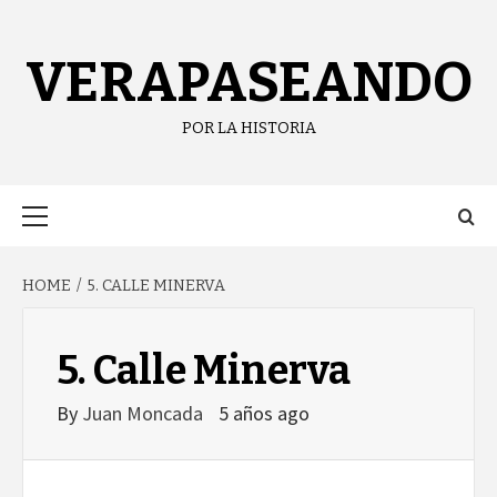
Skip
content
to
content
VERAPASEANDO
POR LA HISTORIA
Primary
Menu
HOME
5. CALLE MINERVA
5. Calle Minerva
By
Juan Moncada
5 años ago