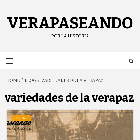
Skip
content
to
content
VERAPASEANDO
POR LA HISTORIA
Primary
Menu
HOME
BLOG
VARIEDADES DE LA VERAPAZ
variedades de la verapaz
NOTAS