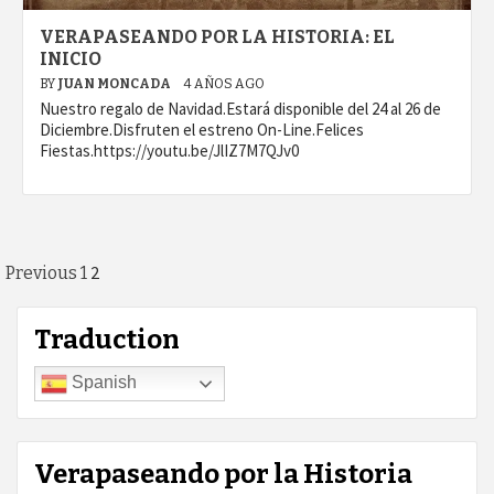
VERAPASEANDO POR LA HISTORIA: EL
INICIO
BY
JUAN MONCADA
4 AÑOS AGO
Nuestro regalo de Navidad.Estará disponible del 24 al 26 de
Diciembre.Disfruten el estreno On-Line.Felices
Fiestas.https://youtu.be/JlIZ7M7QJv0
Posts
2
Previous
1
pagination
Traduction
Spanish
Verapaseando por la Historia