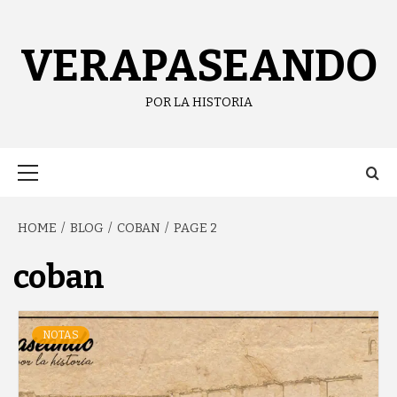
Skip
content
to
content
VERAPASEANDO
POR LA HISTORIA
Primary
Menu
HOME
BLOG
COBAN
PAGE 2
coban
NOTAS