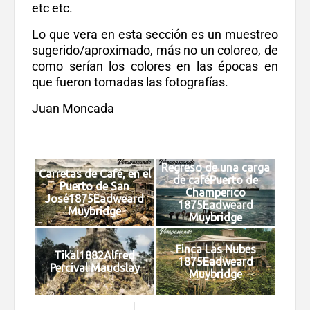
etc etc.
Lo que vera en esta sección es un muestreo
sugerido/aproximado, más no un coloreo, de
como serían los colores en las épocas en
que fueron tomadas las fotografías.
Juan Moncada
Regreso de una carga
Carretas de Café, en el
de caféPuerto de
Puerto de San
Champerico
José1875Eadweard
1875Eadweard
Muybridge
Muybridge
Finca Las Nubes
Tikal1882Alfred
1875Eadweard
Percival Maudslay
Muybridge