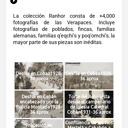
La colección Ranhor consta de +4,000
fotografías de las Verapaces. Incluye
fotografías de poblados, fincas, familias
alemanas, familias q’eqchi’s y poq’omchi’s, la
mayor parte de sus piezas son inéditas.
Desfile en Coban1928-
Desfile en Coban1928-
36 aprox
36 aprox
Desfile en Cobán
Torre del Reloj vista
encabezado por la
desde el campanario
Policía Montada1928-
de Iglesia Catedral
36 aprox
Cobán1931-36 aprox
Confluencia de los ríos
Procesión en
Mestelá y Cahabón a