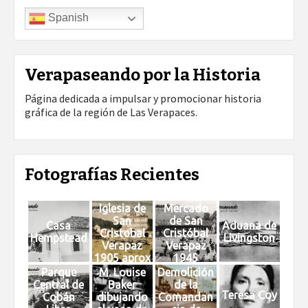
Spanish
Verapaseando por la Historia
Página dedicada a impulsar y promocionar historia
gráfica de la región de Las Verapaces.
Fotografías Recientes
Iglesia de
Mercado
San
de San
Casa
Aduana de
Cristobal
Cristóbal
Hempstead
Livingston
Verapaz
Verapaz
1905 aprox
1945
Parque
M. Louise
Demolición
Central de
Baker
de la
Teresa Coy
Cobán
dibujando
Comandan