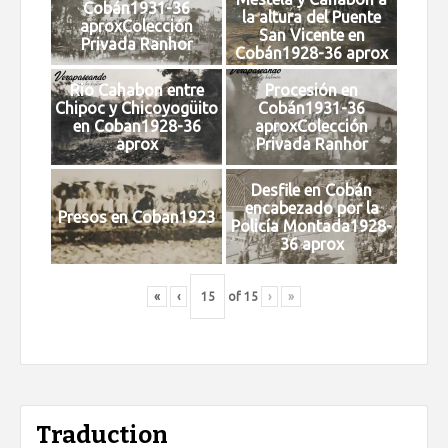
Cobán1931-36
la altura del Puente
aproxColección
San Vicente en
Privada Ranhor
Cobán1928-36 aprox
Rio Cahabon entre
Procesión en
Chipoc y Chicoyogüito
Cobán1931-36
en Coban1928-36
aproxColección
aprox
Privada Ranhor
Desfile en Cobán
encabezado por la
Presos en Coban1923
Policía Montada1928-
36 aprox
«
‹
of
15
›
»
Traduction